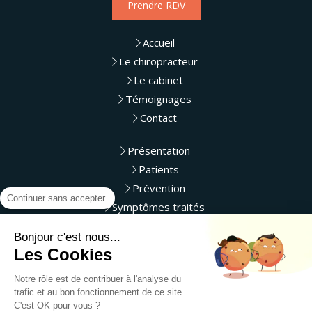
Prendre RDV
Accueil
Le chiropracteur
Le cabinet
Témoignages
Contact
Présentation
Patients
Prévention
Continuer sans accepter
Symptômes traités
Bonjour c'est nous...
Du
Lundi
au
Vendredi
de
9h
à
20h
Les Cookies
Le
Samedi
de
9h
à
13h
Notre rôle est de contribuer à l'analyse du
Liens utiles
trafic et au bon fonctionnement de ce site.
C'est OK pour vous ?
Plan du site