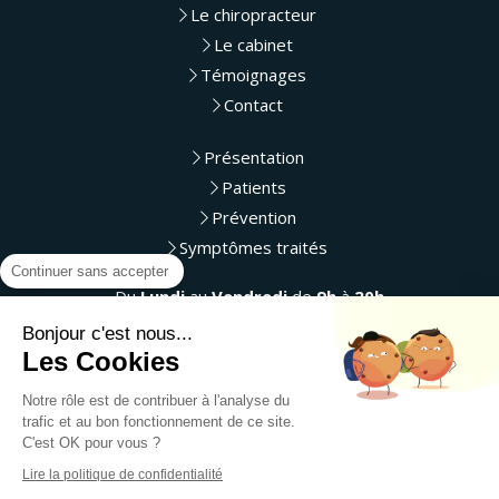
Le chiropracteur
Le cabinet
Témoignages
Contact
Présentation
Patients
Prévention
Symptômes traités
Continuer sans accepter
Du
Lundi
au
Vendredi
de
9h
à
20h
Le
Samedi
de
9h
à
13h
Bonjour c'est nous...
Les Cookies
Liens utiles
Notre rôle est de contribuer à l'analyse du
Plan du site
trafic et au bon fonctionnement de ce site.
Mentions légales
C'est OK pour vous ?
Lire la politique de confidentialité