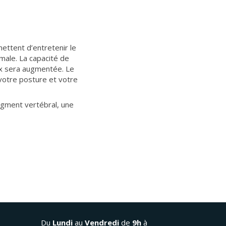
mettent d’entretenir le
male. La capacité de
ux sera augmentée. Le
votre posture et votre
egment vertébral, une
Du
Lundi
au
Vendredi
de
9h
à