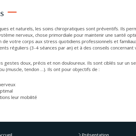
us
ues et naturels, les soins chiropratiques sont préventifs. Ils per
stème nerveux, chose primordiale pour maintenir une santé opti
n de votre corps aux stress quotidiens professionnels et familia
nts réguliers (3-4 séances par an) et à des conseils concernant 
 gestes doux, précis et non douloureux. Ils sont ciblés sur un s
mou (muscle, tendon …). Ils ont pour objectifs de :
nerveux
optimal
tions leur mobilité
Accueil
Présentation