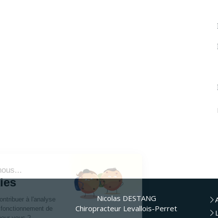
Continuer sans accepter
Bonjour c'est nous...
Les Cookies
Nicolas DESTANG
Notre rôle est de contribuer à l'analyse
Chiropracteur Levallois-Perret
du trafic et au bon fonctionnement de
ce site. C'est OK pour vous ?